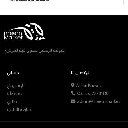
الموقع الرسمي لسوق ميم المركزي
للإتصال بنا
حسابي
Al Rai Kuwait
الإسترجاع
Call us: 22281130
المفضلة
admin@meem.market
طلبي
متابعة الطلب