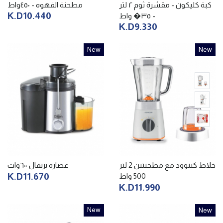
كبة كليكون - مقشرة ثوم ٢ لتر
مطحنة القهوه - ٤٥٠واط
K.D10.440
- ٣٥� واط
K.D9.330
New
New
خلاط كينوود مع مطحنتين 2 لتر
عصارة برتقال ٦٠٠وات
K.D11.670
500 واط
K.D11.990
New
New