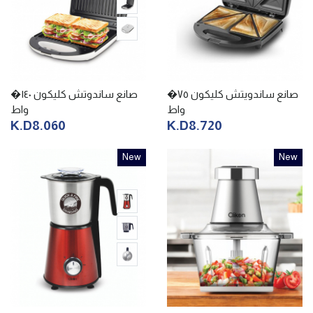
صانع ساندويتش كليكون ٧٥�
صانع ساندوتش كليكون ١٤٠�
واط
واط
K.D8.060
K.D8.720
New
New