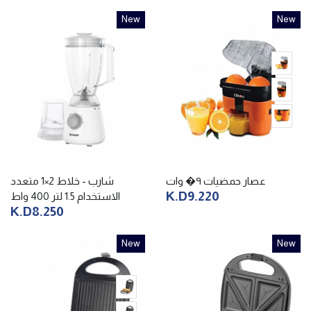
New
New
عصار حمضيات ٩� وات
شارب - خلاط 2×1 متعدد
K.D9.220
الاستخدام 1.5 لتر 400 واط
K.D8.250
New
New