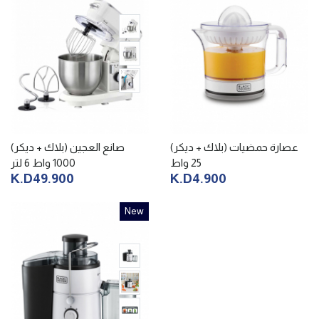
عصارة حمضيات (بلاك + ديكر)
صانع العجين (بلاك + ديكر)
25 واط
1000 واط 6 لتر
K.D49.900
K.D4.900
New