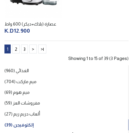
عصارة (بلاك+ديكر) 600 واط
K.D12.900
1
2
3
>
>|
Showing 1 to 15 of 39 (3 Pages)
الغذائي (960)
ميم ماركت (704)
ميم هوم (69)
مفروشات العز (59)
ألعاب دريم ريم (27)
إلكتوفيجن (39)