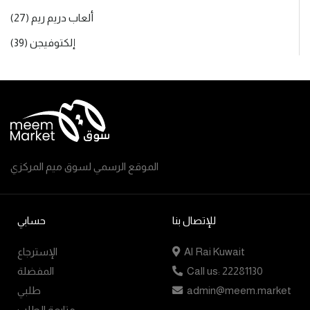
ألعاب دريم ريم (27)
إلكتوفيجن (39)
الموقع الرسمي لسوق ميم المركزي
للإتصال بنا
حسابي
Al Rai Kuwait
الإسترجاع
Call us: 22281130
المفضلة
admin@meem.market
طلبي
متابعة الطلب