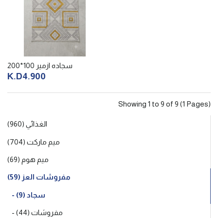
سجاده ازمير 100*200
K.D4.900
Showing 1 to 9 of 9 (1 Pages)
الغذائي (960)
ميم ماركت (704)
ميم هوم (69)
مفروشات العز (59)
- سجاد (9)
- مفروشات (44)