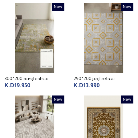
New
New
سجاده ازمير200*290
سجاده ارضيه 200*300
K.D19.950
K.D13.990
New
New