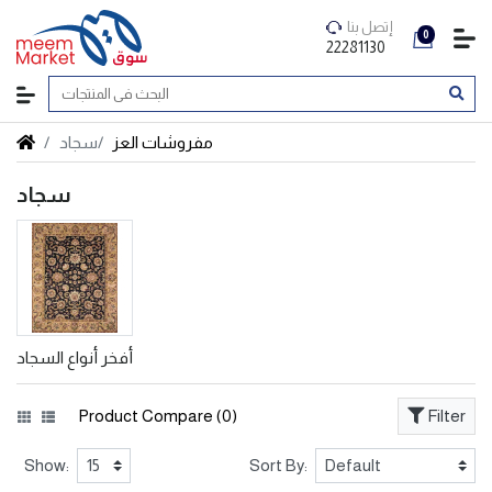
إتصل بنا
0
22281130
مفروشات العز
سجاد
سجاد
أفخر أنواع السجاد
Product Compare (0)
Filter
Show:
Sort By: