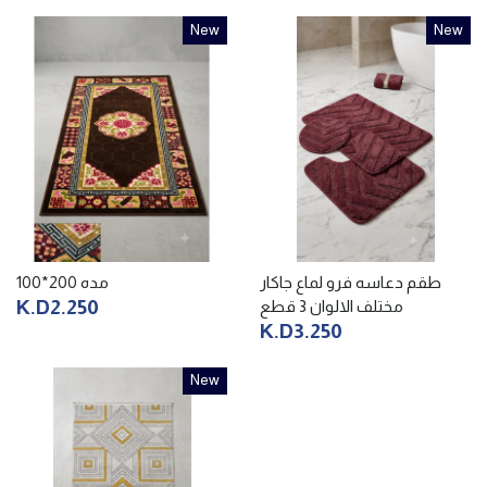
New
New
طقم دعاسه فرو لماع جاكار
مده 200*100
K.D2.250
مختلف الالوان 3 قطع
K.D3.250
New