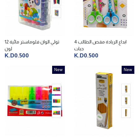
ابداع الريادة مقص الطالب 4
تولي الوان فلوماستر مائية 12
حبات
لون
K.D0.500
K.D0.500
New
New