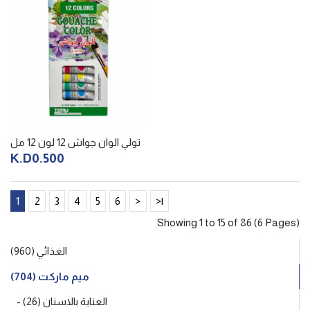
تولي الوان جواش 12 لون 12 مل
K.D0.500
1
2
3
4
5
6
>
>|
Showing 1 to 15 of 86 (6 Pages)
الغذائي (960)
ميم ماركت (704)
- العناية بالاسنان (26)