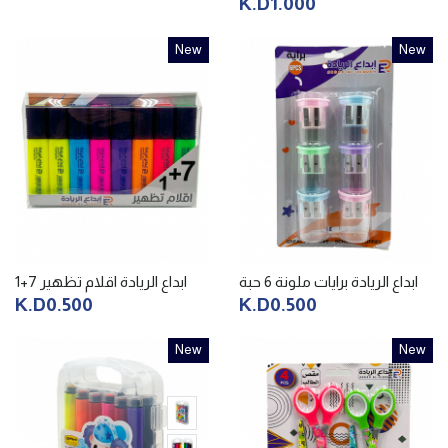
K.D1.000
New
New
ابداع الريادة برايات ملونة 6 حبة
ابداع الريادة اقلام تظهير 7+1
K.D0.500
K.D0.500
New
New