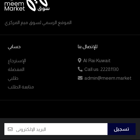
الموقع الرسمي لسوق ميم المركزي
للإتصال بنا
حسابي
Al Rai Kuwait
الإسترجاع
Call us: 22281130
المفضلة
admin@meem.market
طلبي
متابعة الطلب
تسجيل