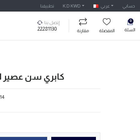
تطبيقنا
K.D KWD
عربي
حسابي
0
إتصل بنا
22281130
السلة
المفضلة
مقارنة
كابري سن عصير المانجو 
14