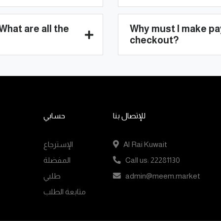
What are all the
Why must I make pa
checkout?
للإتصال بنا
حسابي
الإسترجاع
Al Rai Kuwait
المفضلة
Call us: 22281130
طلبي
admin@meem.market
متابعة الطلب