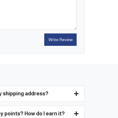
Write Review
)
y shipping address?
 points? How do I earn it?