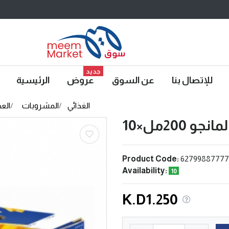
جديد
للإتصال بنا
عن السوق
عروض
الرئيسية
الغذائي
المشروبات
العص
200مل×10
Product Code:
62799887777
Availability:
10
K.D1.250