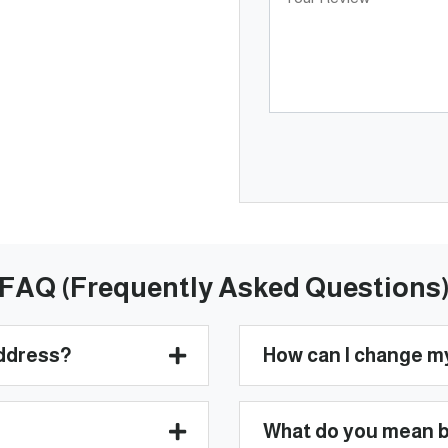
FAQ (Frequently Asked Questions
address?
How can I change m
What do you mean by