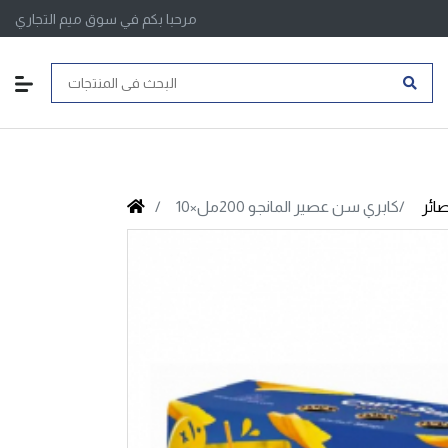
مرحبا بكم في سوق ميم التجاري
ائر
كابري سن عصير المانجو 200مل×10