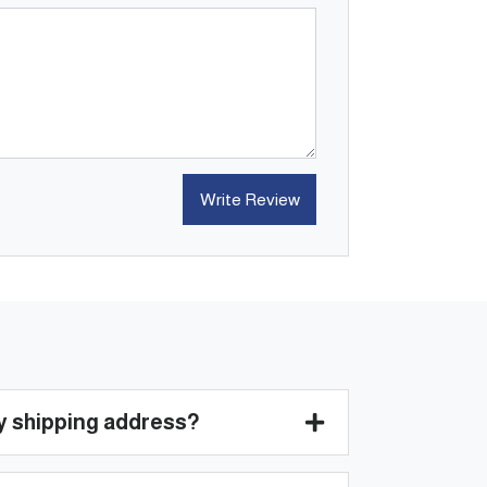
Write Review
)
y shipping address?