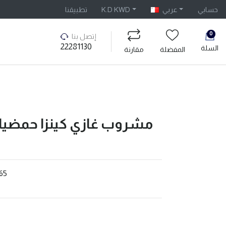
تطبيقنا
K.D KWD
عربي
حسابي
0
إتصل بنا
22281130
السلة
مقارنة
المفضلة
65