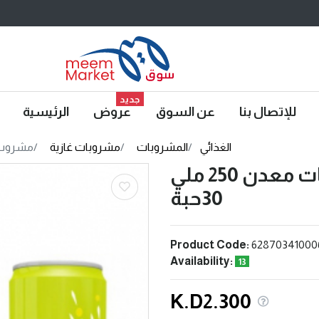
جديد
الرئيسية
عروض
عن السوق
للإتصال بنا
ملي 30حبة
مشروبات غازية
المشروبات
الغذائي
مشروب غازي كينزا حمضيات معدن 250 ملي
30حبة
Product Code:
62870341000
Availability:
13
K.D2.300