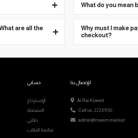
What do you mean by
What are all the
Why must I make pa
checkout?
حسابي
للإتصال بنا
الإسترجاع
Al Rai Kuwait
المفضلة
Call us: 22281130
طلبي
admin@meem.market
متابعة الطلب