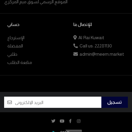
الموقع الرسمي لسوق ميم المركزي
للإتصال بنا
حسابي
Al Rai Kuwait
الإسترجاع
Call us: 22281130
المفضلة
admin@meem.market
طلبي
متابعة الطلب
تسجيل