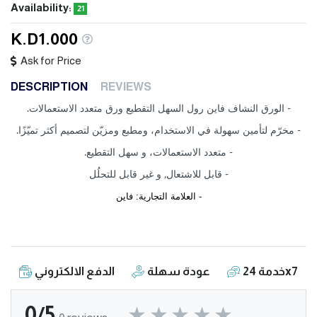
Availability:
21
K.D1.000
Ask for Price
DESCRIPTION
REVIEWS
- الورق النشاف فاين رول السهل التقطيع ورق متعدد الاستعمالات.
- مخرّم لتأمين سهولة في الاستخدام، ومطبع ومزيّن لتصميم أكثر تميّزًا.
- متعدد الاستعمالات، و سهل التقطيع.
- قابل للاشتعال, و غير قابل للتحلُل
- العلامة التجارية: فاين
خدمة 24x7
عودة سهلة
الدفع الالكتروني
0/5