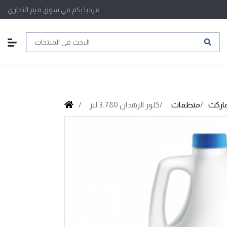
مرحبا بكم في سوق ميم التجاري
اركت
منظفات
كلور الرهدان 3.780 لتر