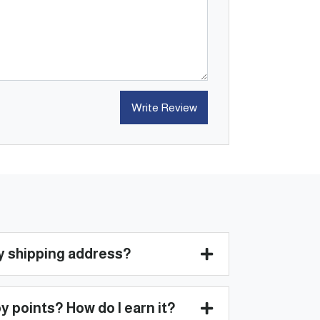
Write Review
)
y shipping address?
 points? How do I earn it?