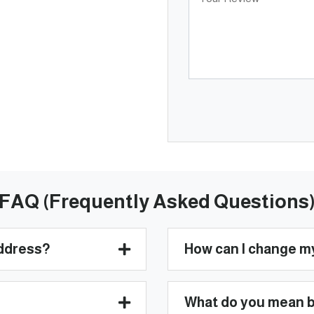
FAQ (Frequently Asked Questions
address?
How can I change m
What do you mean by