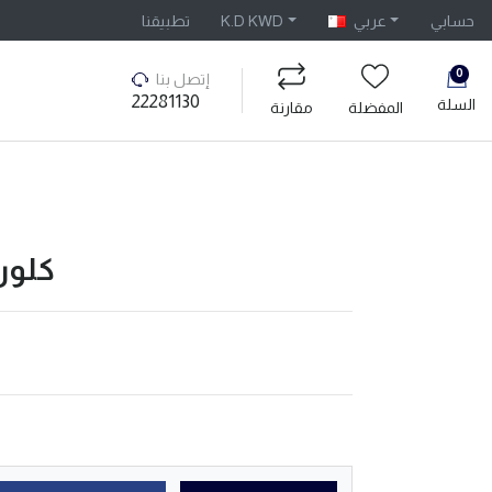
تطبيقنا
K.D KWD
عربي
حسابي
0
إتصل بنا
22281130
السلة
المفضلة
مقارنة
كلور الر