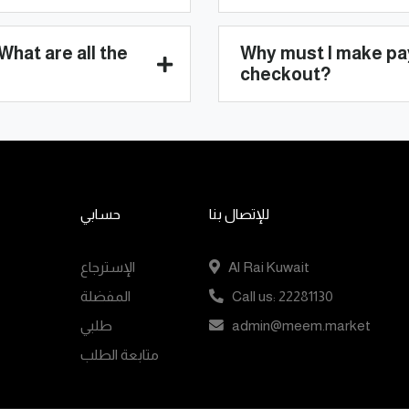
What are all the
Why must I make pa
checkout?
للإتصال بنا
حسابي
الإسترجاع
Al Rai Kuwait
المفضلة
Call us: 22281130
طلبي
admin@meem.market
متابعة الطلب